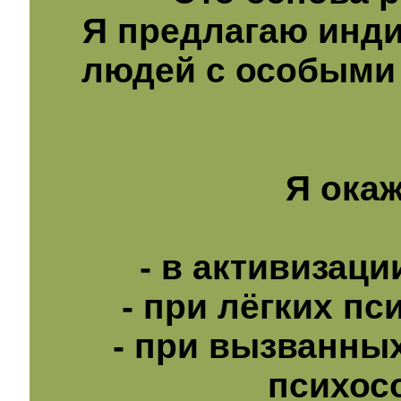
Я предлагаю инд
людей с особыми
Я ока
- в активизац
- при лёгких пс
- при вызванны
психос