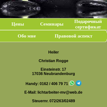
Подарочный
Цены
Семинары
сертификат
Обо мне
Правовой аспект
Heiler
Christian Rogge
Einsteinstr. 17
17036 Neubrandenburg
Handy: 0162 / 406 79 71
E-Mail: lichtarbeiter-mv@web.de
Steuernr. 072/263/02489