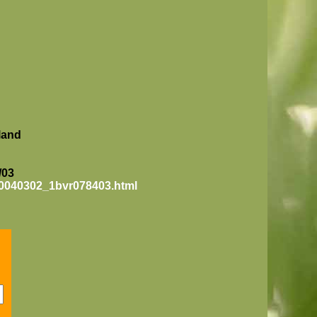
land
/03
20040302_1bvr078403.html