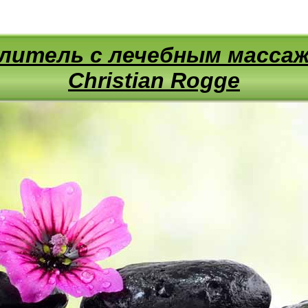
литель с лечебным масса
Christian Rogge