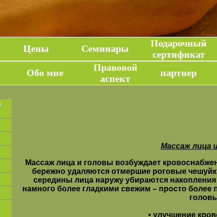
Подарочный
Цены
Семинары
сертификат
Правовой
Обо мне
партнер
аспект
о
Массаж лица 
Массаж лица и головы возбуждает кровоснабжен
бережно удаляются отмершие роговые чешуйки
середины лица наружу убираются накопления 
намного более гладкими свежим – просто более 
головы
• улучшение кро