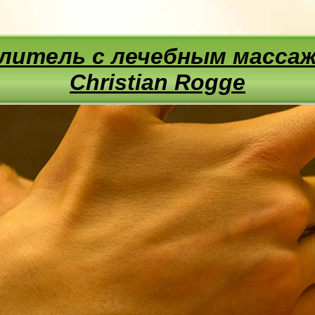
литель с лечебным масса
Christian Rogge