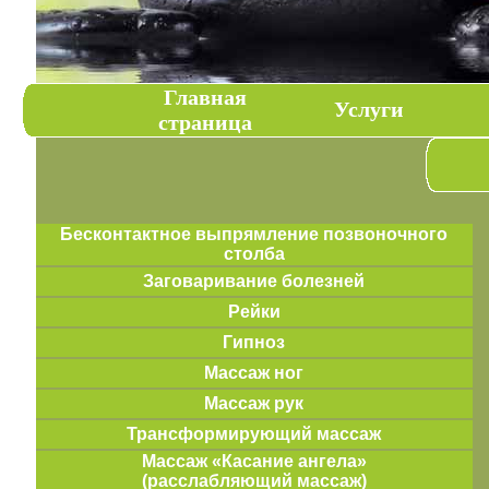
Главная
Услуги
страница
Бесконтактное выпрямление позвоночного
столба
Заговаривание болезней
Рейки
Гипноз
Массаж ног
Массаж рук
Трансформирующий массаж
Массаж «Касание ангела»
(расслабляющий массаж)