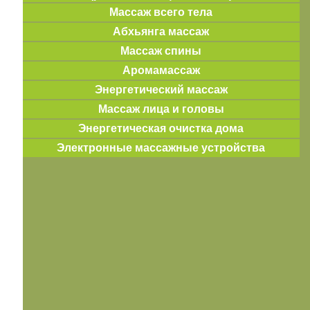
Массаж всего тела
Абхьянга массаж
Массаж спины
Аромамассаж
Энергетический массаж
Массаж лица и головы
Энергетическая очистка дома
Электронные массажные устройства